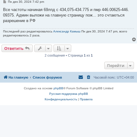
С
Пн дек 30, 2024 7:42 pm
о
о
Все частоты начиная 69лпд с 434,075-434.775 и пмр 446.00625-446.
б
09375. Админ выложи на главную страницу пож... это счтаються
щ
е
разрешение в РФ
н
и
е
Последний раз редактировалось
Александр Камыш
Пн дек 30, 2024 7:47 pm, всего
редактировалось 2 раза.
Ответить
2 сообщения • Страница
1
из
1
Перейти
На главную
Список форумов
Часовой пояс:
UTC+04:00
Создано на основе
phpBB
® Forum Software © phpBB Limited
Русская поддержка phpBB
Конфиденциальность
|
Правила