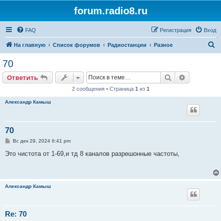
forum.radio8.ru
FAQ
Регистрация
Вход
П
На главную
Список форумов
Радиостанции
Разное
о
70
и
Поиск
Расширен
Ответить
с
2 сообщения • Страница
1
из
1
к
Александр Камыш
70
С
Вс дек 29, 2024 6:41 pm
о
о
Это чистота от 1-69,и тд 8 каналов разрешонные частоты,
б
щ
е
н
и
Александр Камыш
е
Re: 70