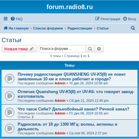
forum.radio8.ru
FAQ
Регистрация
Вход
П
На главную
Список форумов
Радиостанции
Статьи
о
Статьи
и
Поиск
Расширенный пои
Новая тема
с
4 темы • Страница
1
из
1
к
Темы
Почему радиостанция QUANSHENG UV-K5(8) не ловит
заявленные 10 км и плохо работает в городе?
Последнее сообщение
Admin
«
Чт дек 26, 2024 10:58 am
Отличие Quansheng UV-K5(8) от UV-K6: что говорит завод-
изготовитель
Последнее сообщение
Admin
«
Сб дек 21, 2024 12:45 pm
Что такое Сиби? Дальнобойный канал? Речной канал?
Последнее сообщение
Admin
«
Пт дек 06, 2024 10:55 am
Ответы:
2
Радиосвязь от 18 до 1300 МГц: волны, антенны и
дальность
Последнее сообщение
Admin
«
Ср ноя 06, 2024 2:37 pm