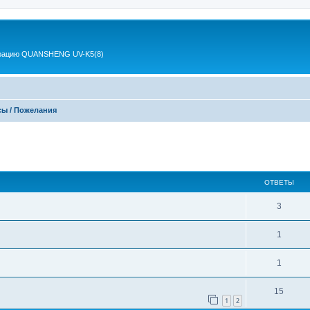
 рацию QUANSHENG UV-K5(8)
ы / Пожелания
ширенный поиск
ОТВЕТЫ
3
1
1
15
1
2