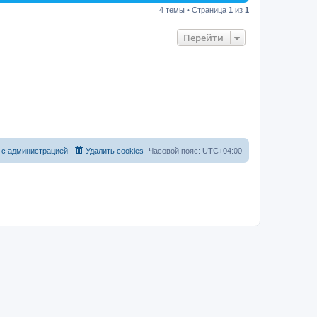
4 темы • Страница
1
из
1
Перейти
 с администрацией
Удалить cookies
Часовой пояс:
UTC+04:00