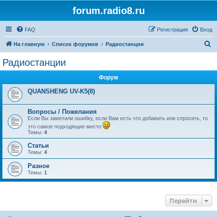
forum.radio8.ru
FAQ
Регистрация
Вход
П
На главную
Список форумов
Радиостанции
о
Радиостанции
и
Форум
с
к
QUANSHENG UV-K5(8)
Вопросы / Пожелания
Если Вы заметили ошибку, если Вам есть что добавить или спросить, то
это самое подходящие место
Темы:
4
Статьи
Темы:
4
Разное
Темы:
1
Перейти