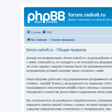
forum.radio8.ru
Добро пожаловать на форум про
Ссылки
FAQ
На главную
Список форумов
forum.radio8.ru - Общие правила
Заходя на конференцию «forum.radio8.ru» (в дальнейшем «мы
с ними, пожалуйста, не заходите и не пользуйтесь форума
об этом, однако с вашей стороны было бы разумным регуля
исправления условий означает ваше согласие с ними.
Наши форумы работают под управлением программного об
Limited», «phpBB Teams»), выпущенного по лицензии «
GNU 
программного обеспечения phpBB строго связаны с органи
определяет в качестве допустимого содержания и/или по
Вы соглашаетесь не размещать оскорбительных, угрожающ
нарушить законы вашей страны, страны, которая предоста
к вашему немедленному отключению от конференции, при э