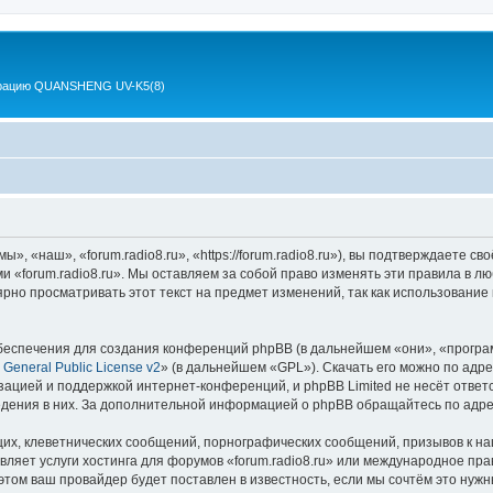
 рацию QUANSHENG UV-K5(8)
», «наш», «forum.radio8.ru», «https://forum.radio8.ru»), вы подтверждаете с
ми «forum.radio8.ru». Мы оставляем за собой право изменять эти правила в л
рно просматривать этот текст на предмет изменений, так как использование 
еспечения для создания конференций phpBB (в дальнейшем «они», «програ
General Public License v2
» (в дальнейшем «GPL»). Скачать его можно по адр
зацией и поддержкой интернет-конференций, и phpBB Limited не несёт ответ
ведения в них. За дополнительной информацией о phpBB обращайтесь по адр
их, клеветнических сообщений, порнографических сообщений, призывов к на
вляет услуги хостинга для форумов «forum.radio8.ru» или международное пр
том ваш провайдер будет поставлен в известность, если мы сочтём это нужн