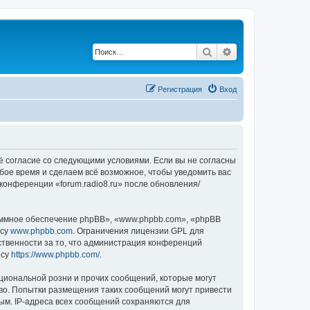
Поиск
Расширенный по
Регистрация
Вход
воё согласие со следующими условиями. Если вы не согласны
юбое время и сделаем всё возможное, чтобы уведомить вас
конференции «forum.radio8.ru» после обновления/
ммное обеспечение phpBB», «www.phpbb.com», «phpBB
есу
www.phpbb.com
. Ограничения лицензии GPL для
ственности за то, что администрация конференций
есу
https://www.phpbb.com/
.
циональной розни и прочих сообщений, которые могут
аво. Попытки размещения таких сообщений могут привести
ым. IP-адреса всех сообщений сохраняются для