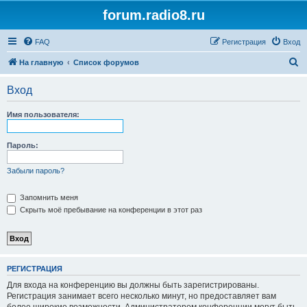
forum.radio8.ru
FAQ
Регистрация
Вход
П
На главную
Список форумов
о
Вход
и
с
Имя пользователя:
к
Пароль:
Забыли пароль?
Запомнить меня
Скрыть моё пребывание на конференции в этот раз
РЕГИСТРАЦИЯ
Для входа на конференцию вы должны быть зарегистрированы.
Регистрация занимает всего несколько минут, но предоставляет вам
более широкие возможности. Администратором конференции могут быть