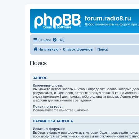
forum.radio8.ru
Добро пожаловать на форум про
Ссылки
FAQ
На главную
Список форумов
Поиск
Поиск
ЗАПРОС
Ключевые слова:
Вы можете использовать
+
, чтобы определить слова, которые дол
результатах, и
-
для слов, которых в результатах быть не должно.
слова символом
|
для поиска любого слова из списка. Используй
шаблона для частичного совпадения.
Поиск по автору:
Используйте * в качестве шаблона.
ПАРАМЕТРЫ ЗАПРОСА
Искать в форумах:
Выберите форум или форумы, в которых будет произведён поиск
производится автоматически, если вы не отключили соответству