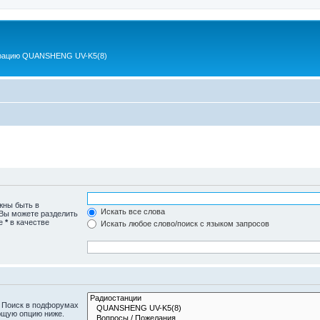
 рацию QUANSHENG UV-K5(8)
жны быть в
Искать все слова
 Вы можете разделить
те
*
в качестве
Искать любое слово/поиск с языком запросов
. Поиск в подфорумах
ющую опцию ниже.