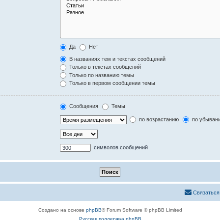
Да
Нет
В названиях тем и текстах сообщений
Только в текстах сообщений
Только по названию темы
Только в первом сообщении темы
Сообщения
Темы
по возрастанию
по убыван
символов сообщений
Связаться
Создано на основе
phpBB
® Forum Software © phpBB Limited
Русская поддержка phpBB