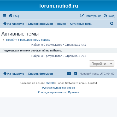
forum.radio8.ru
FAQ
Регистрация
Вход
П
На главную
Список форумов
Поиск
Активные темы
о
Активные темы
и
Перейти к расширенному поиску
с
Найдено 0 результатов • Страница
1
из
1
к
Подходящих тем или сообщений не найдено.
Найдено 0 результатов • Страница
1
из
1
Перейти
На главную
Список форумов
Часовой пояс:
UTC+04:00
Создано на основе
phpBB
® Forum Software © phpBB Limited
Русская поддержка phpBB
Конфиденциальность
|
Правила