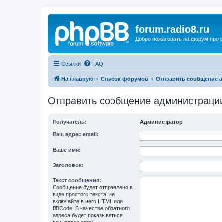
forum.radio8.ru
Добро пожаловать на форум про
Ссылки
FAQ
На главную
Список форумов
Отправить сообщение 
Отправить сообщение администраци
Получатель:
Администратор
Ваш адрес email:
Ваше имя:
Заголовок:
Текст сообщения:
Сообщение будет отправлено в
виде простого текста, не
включайте в него HTML или
BBCode. В качестве обратного
адреса будет показываться
ваш адрес email.