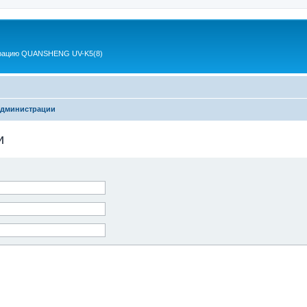
 рацию QUANSHENG UV-K5(8)
администрации
и