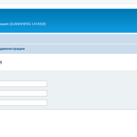
 рацию QUANSHENG UV-K5(8)
администрации
и