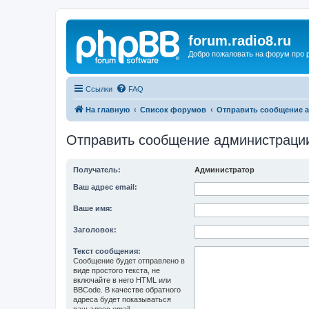
forum.radio8.ru
Добро пожаловать на форум про
Ссылки
FAQ
На главную
Список форумов
Отправить сообщение 
Отправить сообщение администраци
Получатель:
Администратор
Ваш адрес email:
Ваше имя:
Заголовок:
Текст сообщения:
Сообщение будет отправлено в
виде простого текста, не
включайте в него HTML или
BBCode. В качестве обратного
адреса будет показываться
ваш адрес email.