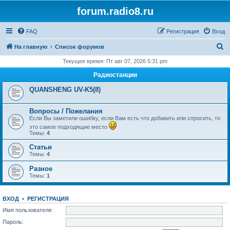
forum.radio8.ru
FAQ
Регистрация
Вход
П
На главную
Список форумов
о
Текущее время: Пт авг 07, 2026 5:31 pm
и
Радиостанции
с
QUANSHENG UV-K5(8)
к
Вопросы / Пожелания
Если Вы заметили ошибку, если Вам есть что добавить или спросить, то
это самое подходящие место
Темы:
4
Статьи
Темы:
4
Разное
Темы:
1
ВХОД
•
РЕГИСТРАЦИЯ
Имя пользователя:
Пароль: