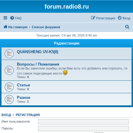
forum.radio8.ru
FAQ
Регистрация
Вход
П
На главную
Список форумов
о
Текущее время: Сб авг 08, 2026 8:48 am
и
Радиостанции
с
QUANSHENG UV-K5(8)
к
Вопросы / Пожелания
Если Вы заметили ошибку, если Вам есть что добавить или спросить, то
это самое подходящие место
Темы:
4
Статьи
Темы:
4
Разное
Темы:
1
ВХОД
•
РЕГИСТРАЦИЯ
Имя пользователя:
Пароль: