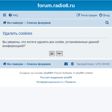
forum.radio8.ru
FAQ
Регистрация
Вход
П
На главную
Список форумов
о
Удалить cookies
и
с
Вы уверены, что хотите удалить все cookie, установленные данной
конференцией?
к
На главную
Список форумов
Часовой пояс:
UTC+04:00
Создано на основе
phpBB
® Forum Software © phpBB Limited
Русская поддержка phpBB
Конфиденциальность
|
Правила