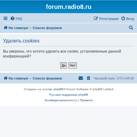
forum.radio8.ru
FAQ
Регистрация
Вход
П
На главную
Список форумов
о
Удалить cookies
и
с
Вы уверены, что хотите удалить все cookie, установленные данной
конференцией?
к
На главную
Список форумов
Часовой пояс:
UTC+04:00
Создано на основе
phpBB
® Forum Software © phpBB Limited
Русская поддержка phpBB
Конфиденциальность
|
Правила